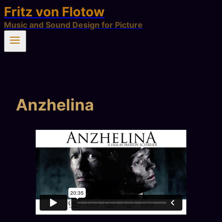
Fritz von Flotow
Zum
Inhalt
Music and Sound Design for Picture
springen
Anzhelina